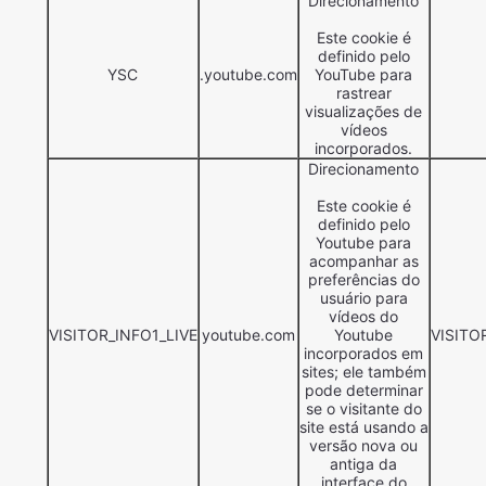
Direcionamento
Este cookie é
definido pelo
YSC
.youtube.com
YouTube para
rastrear
visualizações de
vídeos
incorporados.
Direcionamento
Este cookie é
definido pelo
Youtube para
acompanhar as
preferências do
usuário para
vídeos do
VISITOR_INFO1_LIVE
youtube.com
Youtube
VISITO
incorporados em
sites; ele também
pode determinar
se o visitante do
site está usando a
versão nova ou
antiga da
interface do