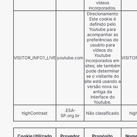
vídeos
incorporados.
Direcionamento
Este cookie é
definido pelo
Youtube para
acompanhar as
preferências do
usuário para
vídeos do
Youtube
VISITOR_INFO1_LIVE
youtube.com
VISITO
incorporados em
sites; ele também
pode determinar
se o visitante do
site está usando a
versão nova ou
antiga da
interface do
Youtube.
.ESA-
highContrast
Não classificado
hig
SP.org.br
Cookie Utilizado
Provedor
Propósito
Nome